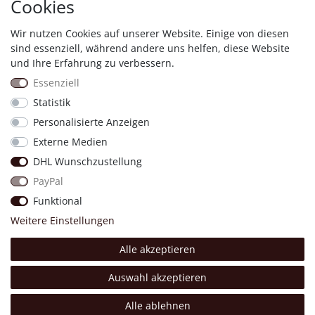
Cookies
Wir nutzen Cookies auf unserer Website. Einige von diesen
Shopauskunft
sind essenziell, während andere uns helfen, diese Website
und Ihre Erfahrung zu verbessern.
Essenziell
Statistik
Personalisierte Anzeigen
Proven Expert
Externe Medien
DHL Wunschzustellung
11830
Bewertungen auf ProvenExpert.com
PayPal
Four &More GmbH
Funktional
Weitere Einstellungen
Alle akzeptieren
Made with 💖.
© Copyright 2026 Four & More GmbH Sinsheim. | Alle Rechte
Auswahl akzeptieren
vorbehalten.
Alle ablehnen