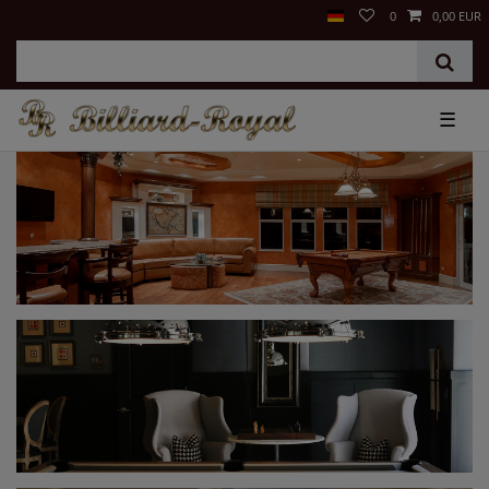
0
0,00 EUR
☰