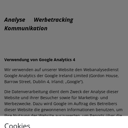
Analyse Werbetracking
Kommunikation
Verwendung von Google Analytics 4
Wir verwenden auf unserer Website den Webanalysedienst
Google Analytics der Google Ireland Limited (Gordon House,
Barrow Street, Dublin 4, Irland; „Google“).
Die Datenverarbeitung dient dem Zweck der Analyse dieser
Website und ihrer Besucher sowie für Marketing- und
Werbezwecke. Dazu wird Google im Auftrag des Betreibers
dieser Website die gewonnenen Informationen benutzen, um
Ihre Nutzung der Website auszuwerten, um Reports über die
Websiteaktivitäten zusammenzustellen und um weitere, mit
Cookies
der Websitenutzung und der Internetnutzung verbundene