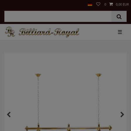
0
0,00 EUR
☰