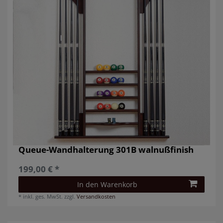
Queue-Wandhalterung 301B walnußfinish
199,00 € *
In den Warenkorb
*
inkl. ges. MwSt.
zzgl.
Versandkosten