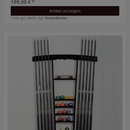
199,00 € *
Artikel anzeigen
*
inkl. ges. MwSt.
zzgl.
Versandkosten