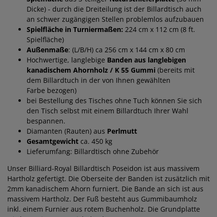
Dicke) - durch die Dreiteilung ist der Billardtisch auch
an schwer zugängigen Stellen problemlos aufzubauen
Spielfläche in Turniermaßen:
224 cm x 112 cm (8 ft.
Spielfläche)
Außenmaße
: (L/B/H) ca 256 cm x 144 cm x 80 cm
Hochwertige, langlebige
Banden aus langlebigen
kanadischem Ahornholz / K 55 Gummi
(bereits mit
dem Billardtuch in der von Ihnen gewählten
Farbe bezogen)
bei Bestellung des Tisches ohne Tuch können Sie sich
den Tisch selbst mit einem Billardtuch Ihrer Wahl
bespannen.
Diamanten (Rauten) aus
Perlmutt
Gesamtgewicht
ca. 450 kg
Lieferumfang: Billardtisch ohne Zubehör
Unser Billiard-Royal Billardtisch Poseidon ist aus massivem
Hartholz gefertigt. Die Oberseite der Banden ist zusätzlich mit
2mm kanadischem Ahorn furniert. Die Bande an sich ist aus
massivem Hartholz. Der Fuß besteht aus Gummibaumholz
inkl. einem Furnier aus rotem Buchenholz. Die Grundplatte