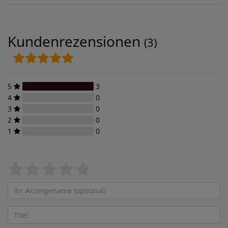
Kundenrezensionen
(3)
5
3
4
0
3
0
2
0
1
0
Bewertungssterne
1
2
3
4
5
von
von
von
von
von
5
5
5
5
5
Ihr
Platzhalter
Anzeigename
(optional)