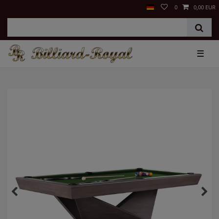
0
0,00 EUR
☰