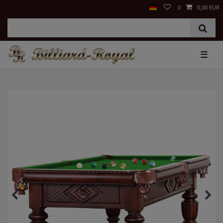
0
0,00 EUR
☰