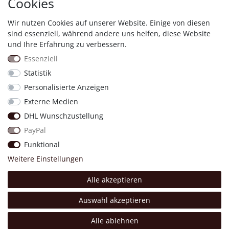
Cookies
Wir nutzen Cookies auf unserer Website. Einige von diesen
Shopauskunft
sind essenziell, während andere uns helfen, diese Website
und Ihre Erfahrung zu verbessern.
Essenziell
Statistik
Personalisierte Anzeigen
Proven Expert
Externe Medien
DHL Wunschzustellung
11830
Bewertungen auf ProvenExpert.com
PayPal
Four &More GmbH
Funktional
Weitere Einstellungen
Alle akzeptieren
Made with 💖.
© Copyright 2026 Four & More GmbH Sinsheim. | Alle Rechte
Auswahl akzeptieren
vorbehalten.
Alle ablehnen