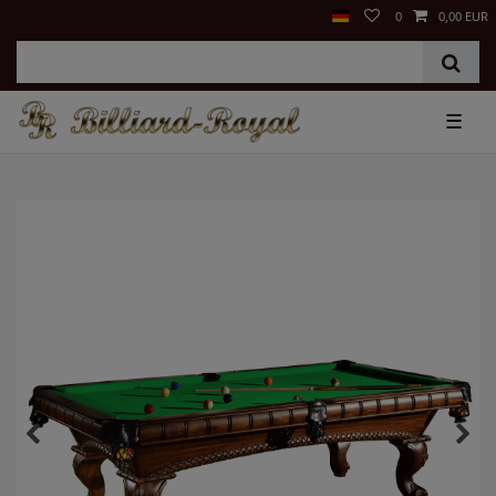
0
0,00 EUR
☰