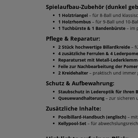
Spielaufbau-Zubehör (dunkel gebe
1 Holztriangel
– für 8-Ball und klassis
1 Holzrhombus
– für 9-Ball und 10-Bal
1 Tuchbürste & 1 Bandenbürste
– im 
Pflege & Reparatur:
2 Stück hochwertige Billardkreide
– f
4 zusätzliche Ferrulen & 4 Lederpom
Reparaturset mit Metall-Lederklemm
Feile zur Nachbearbeitung der Pome
2 Kreidehalter
– praktisch und immer g
Schutz & Aufbewahrung:
Staubschutz in Lederoptik für Ihren B
Queuewandhalterung
– zur sicheren
Zusätzliche Inhalte:
Poolbillard-Handbuch (englisch)
– mit
Kellypool-Set
– für abwechslungsreich