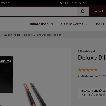
Schweiz
+49(0)7260/849577
Anmeld
Billardshop
Wissenswertes
Über u
Zubehörsets
Deluxe Billard-Accessoires-Set
Billiard-Royal
Deluxe Bil
Artikelnummer
11430
BILLARDTISCHGRÖSSE