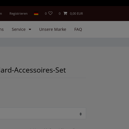
en
Registrieren
0
0
0,00 EUR
ns
Service
Unsere Marke
FAQ
lard-Accessoires-Set