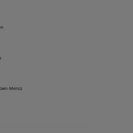
en
s
opdown-Menü)