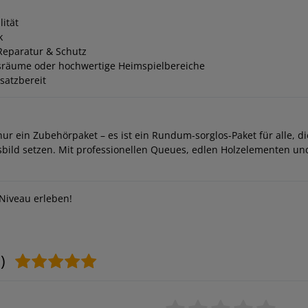
ität
k
 Reparatur & Schutz
insräume oder hochwertige Heimspielbereiche
satzbereit
nur ein Zubehörpaket – es ist ein Rundum-sorglos-Paket für alle, di
ngsbild setzen. Mit professionellen Queues, edlen Holzelementen u
 Niveau erleben!
)
Bewertungssterne