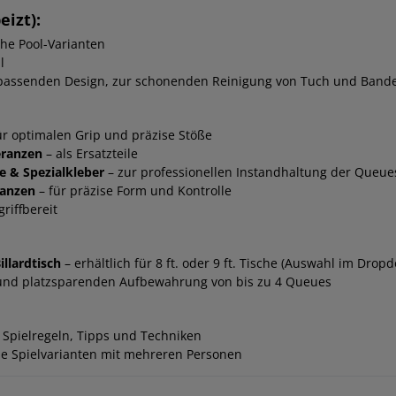
izt):
che Pool-Varianten
l
passenden Design, zur schonenden Reinigung von Tuch und Band
ür optimalen Grip und präzise Stöße
eranzen
– als Ersatzteile
e & Spezialkleber
– zur professionellen Instandhaltung der Queue
ranzen
– für präzise Form und Kontrolle
riffbereit
illardtisch
– erhältlich für 8 ft. oder 9 ft. Tische (Auswahl im Dr
 und platzsparenden Aufbewahrung von bis zu 4 Queues
 Spielregeln, Tipps und Techniken
e Spielvarianten mit mehreren Personen