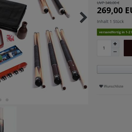
UVP 349,00 €
269,00 
Inhalt
1
Stück
versandfertig in 1-
Wunschliste