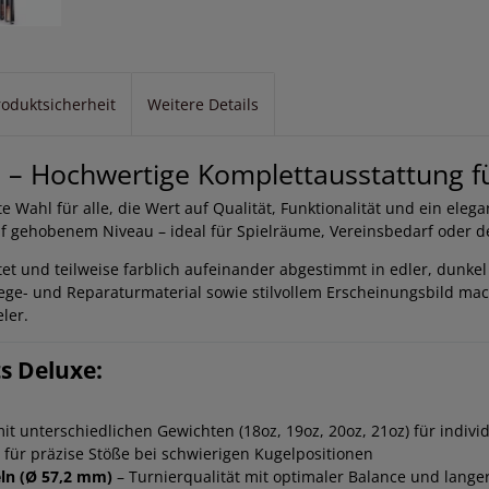
roduktsicherheit
Weitere Details
e – Hochwertige Komplettausstattung fü
e Wahl für alle, die Wert auf Qualität, Funktionalität und ein elega
uf gehobenem Niveau – ideal für Spielräume, Vereinsbedarf oder 
et und teilweise farblich aufeinander abgestimmt in edler, dunke
ge- und Reparaturmaterial sowie stilvollem Erscheinungsbild mach
ler.
ts Deluxe:
it unterschiedlichen Gewichten (18oz, 19oz, 20oz, 21oz) für indivi
 für präzise Stöße bei schwierigen Kugelpositionen
eln (Ø 57,2 mm)
– Turnierqualität mit optimaler Balance und langer