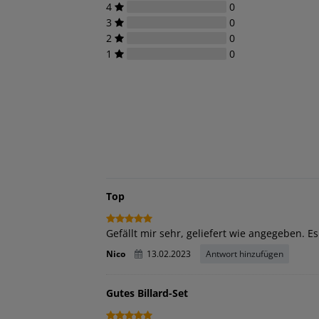
4
0
3
0
2
0
1
0
Top
Gefällt mir sehr, geliefert wie angegeben. Es
Nico
13.02.2023
Antwort hinzufügen
Gutes Billard-Set