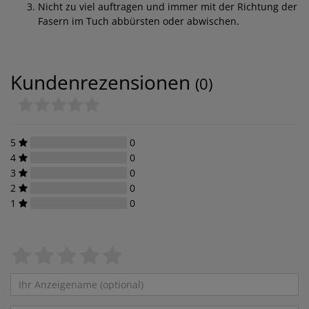
Nicht zu viel auftragen und immer mit der Richtung der
Fasern im Tuch abbürsten oder abwischen.
Kundenrezensionen
(0)
5
0
4
0
3
0
2
0
1
0
Bewertungssterne
1
2
3
4
5
von
von
von
von
von
Ihr
Platzhalter