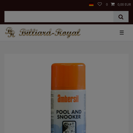
0
0,00 EUR
☰