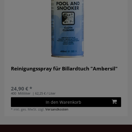
Reinigungsspray für Billardtuch "Ambersil"
24,90 € *
400
Milliliter
| 62,25 € / Liter
In den Warenkorb
*
inkl. ges. MwSt.
zzgl.
Versandkosten