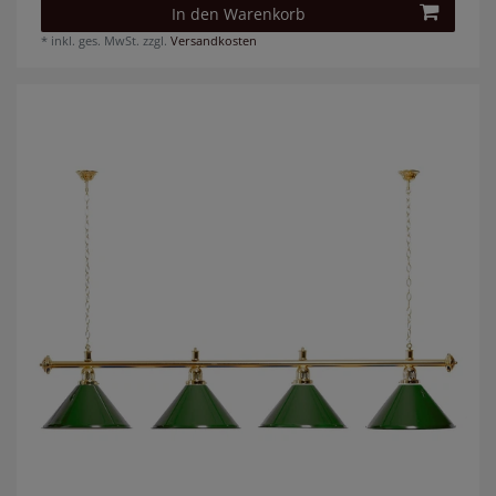
In den Warenkorb
*
inkl. ges. MwSt.
zzgl.
Versandkosten