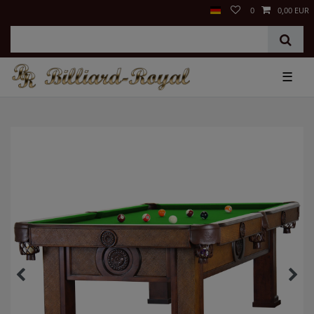
0
0,00 EUR
☰