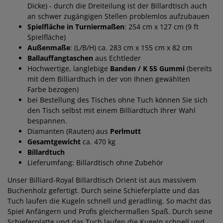
Dicke) - durch die Dreiteilung ist der Billardtisch auch
an schwer zugängigen Stellen problemlos aufzubauen
Spielfläche in Turniermaßen
: 254 cm x 127 cm (9 ft
Spielfläche)
Außenmaße
: (L/B/H) ca.
283 cm x 155 cm x 82 cm
Ballauffangtaschen
aus Echtleder
Hochwertige, langlebige
Banden / K 55 Gummi
(bereits
mit dem Billiardtuch in der von Ihnen gewählten
Farbe bezogen)
bei Bestellung des Tisches ohne Tuch können Sie sich
den Tisch selbst mit einem Billiardtuch Ihrer Wahl
bespannen.
Diamanten (Rauten) aus
Perlmutt
Gesamtgewicht
ca. 470 kg
Billardtuch
Lieferumfang: Billardtisch ohne Zubehör
Unser Billiard-Royal Billardtisch Orient ist aus massivem
Buchenholz gefertigt. Durch seine Schieferplatte und das
Tuch laufen die Kugeln schnell und geradlinig. So macht das
Spiel Anfängern und Profis gleichermaßen Spaß. Durch seine
Schieferplatte und das Tuch laufen die Kugeln schnell und