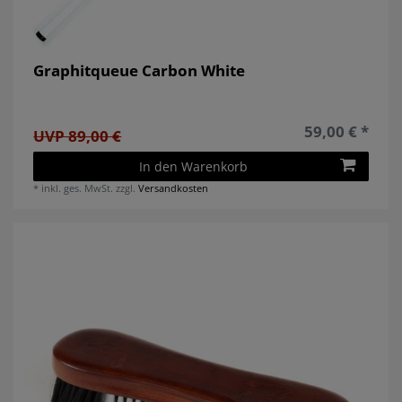
Graphitqueue Carbon White
59,00 € *
UVP 89,00 €
In den Warenkorb
*
inkl. ges. MwSt.
zzgl.
Versandkosten