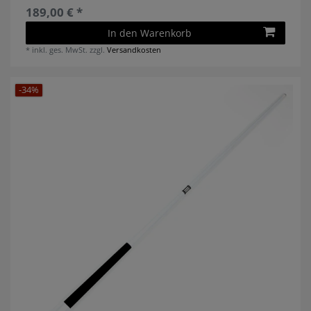
189,00 € *
In den Warenkorb
*
inkl. ges. MwSt.
zzgl.
Versandkosten
-34%