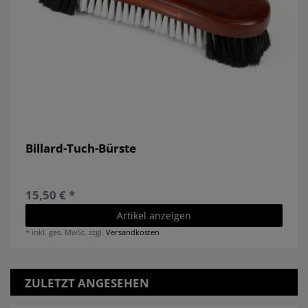
Billard-Tuch-Bürste
15,50 € *
Artikel anzeigen
*
inkl. ges. MwSt.
zzgl.
Versandkosten
ZULETZT ANGESEHEN