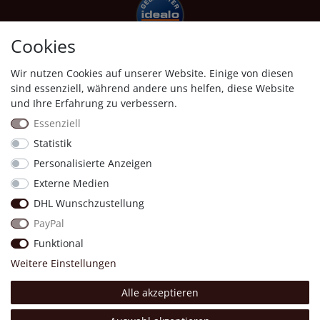
Cookies
Wir nutzen Cookies auf unserer Website. Einige von diesen
Shopauskunft
sind essenziell, während andere uns helfen, diese Website
und Ihre Erfahrung zu verbessern.
Essenziell
Statistik
Personalisierte Anzeigen
Proven Expert
Externe Medien
DHL Wunschzustellung
11818
Bewertungen auf ProvenExpert.com
PayPal
Four &More GmbH
Funktional
Weitere Einstellungen
Alle akzeptieren
Made with 💖.
© Copyright 2026 Four & More GmbH Sinsheim. | Alle Rechte