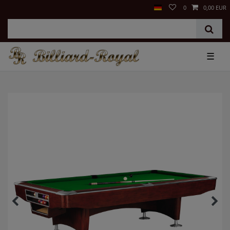
0
0,00 EUR
☰