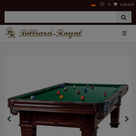
0
0,00 EUR
☰