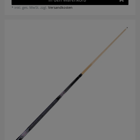
*
inkl. ges. MwSt.
zzgl.
Versandkosten