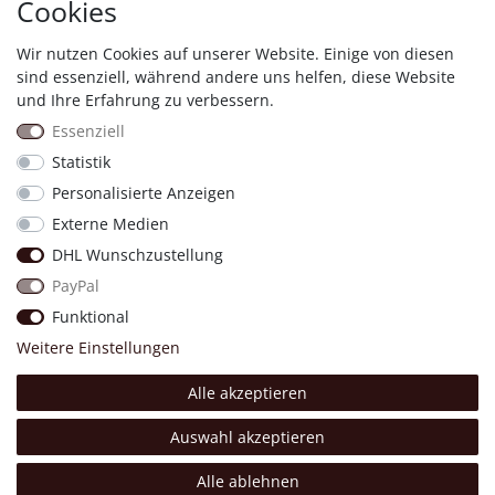
Cookies
Wir nutzen Cookies auf unserer Website. Einige von diesen
Shopauskunft
sind essenziell, während andere uns helfen, diese Website
und Ihre Erfahrung zu verbessern.
Essenziell
Statistik
Personalisierte Anzeigen
Proven Expert
Externe Medien
DHL Wunschzustellung
11830
Bewertungen auf ProvenExpert.com
PayPal
Four &More GmbH
Funktional
Weitere Einstellungen
Alle akzeptieren
Made with 💖.
© Copyright 2026 Four & More GmbH Sinsheim. | Alle Rechte
Auswahl akzeptieren
vorbehalten.
Alle ablehnen