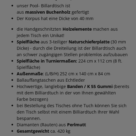
unser Pool- Billardtisch ist
aus
massiven Buchenholz
gefertigt
Der Korpus hat eine Dicke von 40 mm
die Handgeschnitzten
Holzelemente
machen aus
jedem Tisch ein Unikat!
Spielfläche
aus 3-teiliger
Naturschieferplatte
(30 mm
Dicke) - durch die Dreiteilung ist der Billardtisch auch
an schwer zugängigen Stellen problemlos aufzubauen
Spielfläche in Turniermaßen:
224 cm x 112 cm (8 ft.
Spielfläche)
Außenmaße
: (L/B/H) 252 cm x 140 cm x 84 cm
Ballauffangtaschen aus Echtleder
Hochwertige, langlebige
Banden / K 55 Gummi
(bereits
mit dem Billiardtuch in der von Ihnen gewählten
Farbe bezogen)
bei Bestellung des Tisches ohne Tuch können Sie sich
den Tisch selbst mit einem Billiardtuch Ihrer Wahl
bespannen.
Diamanten (Rauten) aus
Perlmutt
Gesamtgewicht
ca. 420 kg