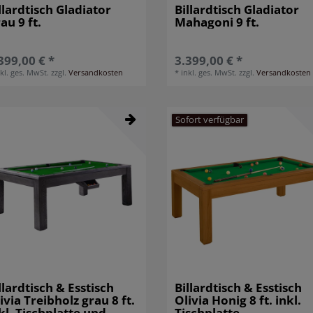
llardtisch Gladiator
Billardtisch Gladiator
au 9 ft.
Mahagoni 9 ft.
399,00 € *
3.399,00 € *
nkl. ges. MwSt.
zzgl.
Versandkosten
*
inkl. ges. MwSt.
zzgl.
Versandkosten
Sofort verfügbar
llardtisch & Esstisch
Billardtisch & Esstisch
ivia Treibholz grau 8 ft.
Olivia Honig 8 ft. inkl.
kl. Tischplatte und
Tischplatte