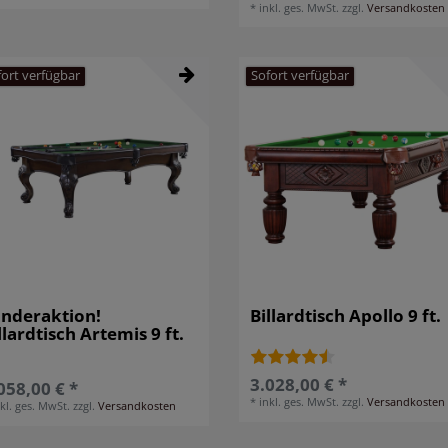
*
inkl. ges. MwSt.
zzgl.
Versandkosten
fort verfügbar
Sofort verfügbar
nderaktion!
Billardtisch Apollo 9 ft.
llardtisch Artemis 9 ft.
3.028,00 € *
058,00 € *
*
inkl. ges. MwSt.
zzgl.
Versandkosten
nkl. ges. MwSt.
zzgl.
Versandkosten