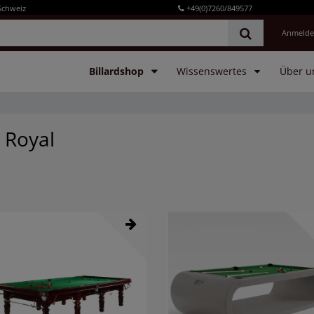
Schweiz
+49(0)7260/849577
Anmeld
Billardshop
Wissenswertes
Über u
d Royal