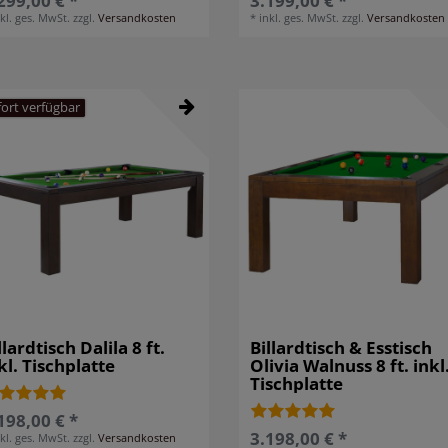
299,00 € *
3.199,00 € *
nkl. ges. MwSt.
zzgl.
Versandkosten
*
inkl. ges. MwSt.
zzgl.
Versandkosten
fort verfügbar
llardtisch Dalila 8 ft.
Billardtisch & Esstisch
kl. Tischplatte
Olivia Walnuss 8 ft. inkl
Tischplatte
198,00 € *
3.198,00 € *
nkl. ges. MwSt.
zzgl.
Versandkosten