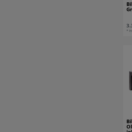
Bi
Gr
3.
*
i
Bi
Ol
in