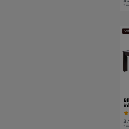
3.
*
i
So
Bi
in
3.
*
i