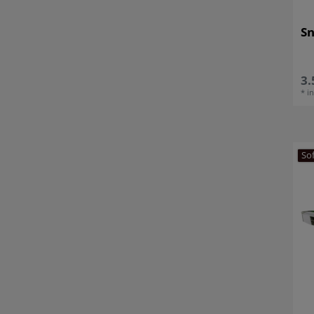
Sn
3.
*
i
So