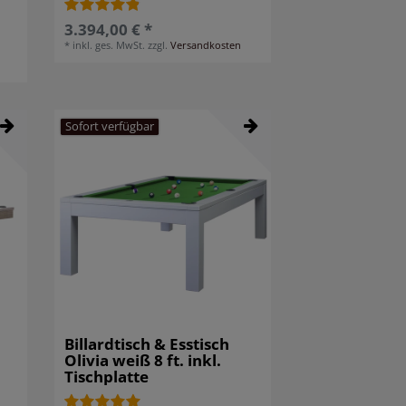
3.394,00 € *
*
inkl. ges. MwSt.
zzgl.
Versandkosten
Sofort verfügbar
Billardtisch & Esstisch
Olivia weiß 8 ft. inkl.
Tischplatte