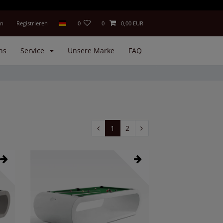
en
Registrieren
0
0
0,00 EUR
ns
Service
Unsere Marke
FAQ
1
2