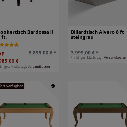
ookertisch Bardossa II
Billardtisch Alvero 8 ft
 ft.
steingrau
8.895,00 € *
3.999,00 € *
VP
*
inkl. ges. MwSt.
zzgl.
Versandkosten
985,00 €
nkl. ges. MwSt.
zzgl.
Versandkosten
fort verfügbar